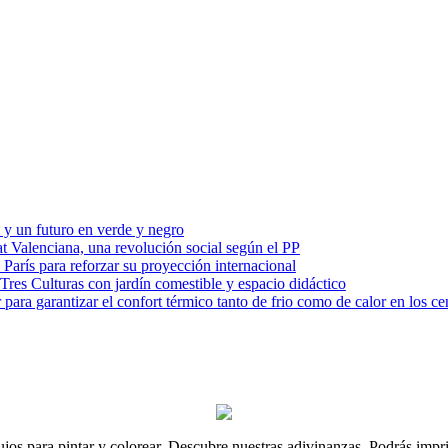
 y un futuro en verde y negro
t Valenciana, una revolución social según el PP
 París para reforzar su proyección internacional
Tres Culturas con jardín comestible y espacio didáctico
para garantizar el confort térmico tanto de frio como de calor en los ce
jos para pintar y colorear. Descubre nuestras adivinanzas. Podrás imprimi