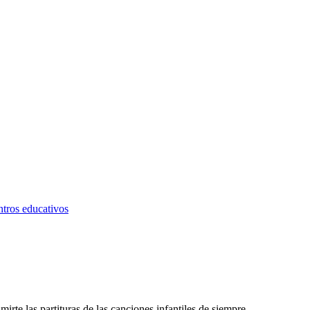
ntros educativos
rte las partituras de las canciones infantiles de siempre.