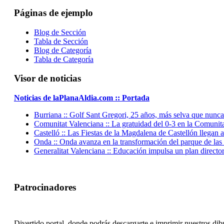
Páginas de ejemplo
Blog de Sección
Tabla de Sección
Blog de Categoría
Tabla de Categoría
Visor de noticias
Noticias de laPlanaAldia.com :: Portada
Burriana :: Golf Sant Gregori, 25 años, más selva que nunca
Comunitat Valenciana :: La gratuidad del 0-3 en la Comunita
Castelló :: Las Fiestas de la Magdalena de Castellón llegan a
Onda :: Onda avanza en la transformación del parque de las 
Generalitat Valenciana :: Educación impulsa un plan director 
Patrocinadores
Divertido portal, donde podrás descargarte e imprimir nuestros dibu